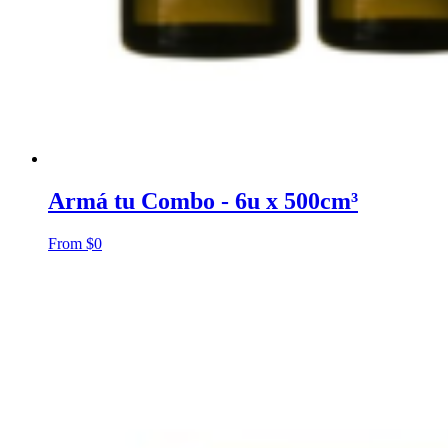
Armá tu Combo - 6u x 500cm³
From
$
0