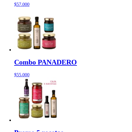
$
57.000
Combo PANADERO
$
55.000