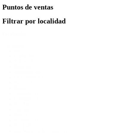
Puntos de ventas
Filtrar por localidad
Localidades
Localidades
All
Capital
(9)
Palermo
(8)
Belgrano
(2)
Benavidez
(2)
Gral. Pacheco
(2)
Beccar
(1)
Boedo
(1)
Caballito
(1)
Colegiales
(1)
Escobar
(1)
Martínez
(1)
Pilar
(1)
Saavedra
(1)
San Isidro
(1)
San Martin de los Andes
(1)