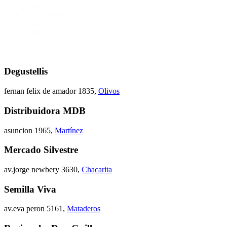
Tigre
(1)
Villa Crespo
(1)
Villa del Parque
(1)
Villa Rosa
(1)
Degustellis
fernan felix de amador 1835
,
Olivos
Distribuidora MDB
asuncion 1965
,
Martínez
Mercado Silvestre
av.jorge newbery 3630
,
Chacarita
Semilla Viva
av.eva peron 5161
,
Mataderos