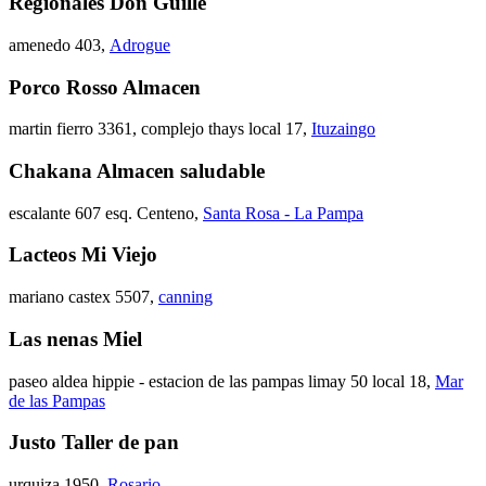
Regionales Don Guille
amenedo 403
,
Adrogue
Porco Rosso Almacen
martin fierro 3361, complejo thays local 17
,
Ituzaingo
Chakana Almacen saludable
escalante 607 esq. Centeno
,
Santa Rosa - La Pampa
Lacteos Mi Viejo
mariano castex 5507
,
canning
Las nenas Miel
paseo aldea hippie - estacion de las pampas limay 50 local 18
,
Mar
de las Pampas
Justo Taller de pan
urquiza 1950
,
Rosario